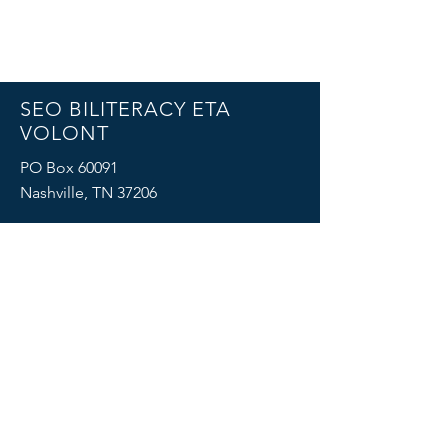
SEO BILITERACY ETA
VOLONT
PO Box 60091
Nashville, TN 37206
Imèl:
volstateseal@gmail.com
Tel:
615.576.0339
SOSYAL