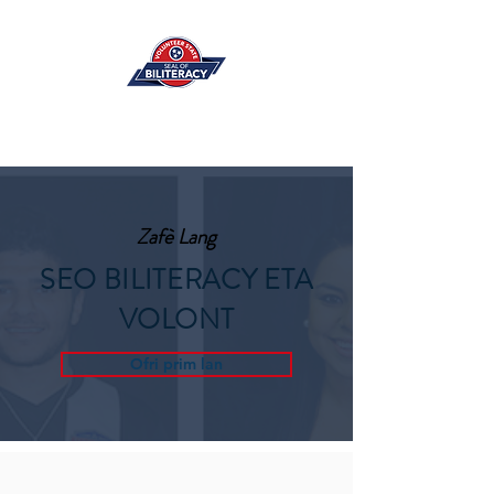
Zafè Lang
SEO BILITERACY ETA
VOLONT
Ofri prim lan