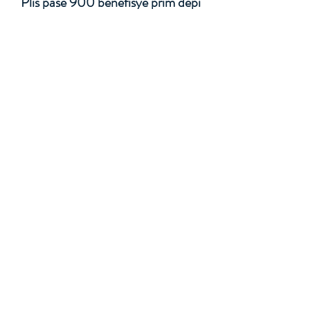
Plis pase 900 benefisyè prim depi
2019
Donate to Our Work
TEMWANYO
RESENSÈNÈ PRÒ
"Seal of Biliteracy ban mwen prèv
byen mèb ke dezyèm lang mwen an
se pa yon dezavantaj nan lavi
Ameriken mwen an, men se yon
avantaj ki gen valè nan akademik osi
byen ke nan mendèv la."
Marina Y.
Seal of Biliteracy Recipient '16