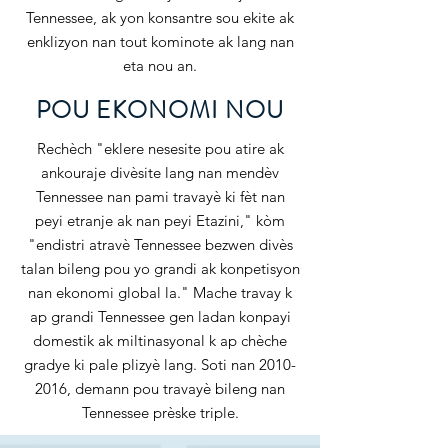
Tennessee, ak yon konsantre sou ekite ak
enklizyon nan tout kominote ak lang nan
eta nou an.
POU EKONOMI NOU
Rechèch "eklere nesesite pou atire ak
ankouraje divèsite lang nan mendèv
Tennessee nan pami travayè ki fèt nan
peyi etranje ak nan peyi Etazini," kòm
"endistri atravè Tennessee bezwen divès
talan bileng pou yo grandi ak konpetisyon
nan ekonomi global la." Mache travay k
ap grandi Tennessee gen ladan konpayi
domestik ak miltinasyonal k ap chèche
gradye ki pale plizyè lang. Soti nan
2010-
2016
, demann pou travayè bileng nan
Tennessee prèske triple.