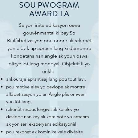
SOU PWOGRAM
AWARD LA
Se yon inite edikasyon oswa
gouvènmantal ki bay So
Bialfabetizasyon pou onore ak rekonèt
yon elèv k ap aprann lang ki demontre
konpetans nan angle ak youn oswa
plizyè lòt lang mondyal. Objektif li yo
enkli:
ankouraje aprantisaj lang pou tout lavi,
pou motive elèv yo devlope ak montre
alfabetizasyon yo an Angle plis omwen
yon lòt lang,
rekonèt resous lengwistik ke elèv yo
devlope nan kay ak kominote yo ansanm
ak yon seri eksperyans edikasyonèl,
pou rekonèt ak kominike valè divèsite