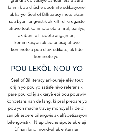
grandi ak divèsifye pandan eta a atire
fanmi k ap chèche opòtinite edikasyonèl
ak karyè. Seal of Billiteracy mete aksan
sou byen lengwistik ak kiltirèl ki egziste
atravè tout kominote eta a-riral, banlye,
ak iben- e li sipòte angajman,
kominikasyon ak aprantisaj atravè
kominote a pou elèv, edikatè, ak lidè
kominote yo.
POU LEKÒL NOU YO
Seal of Billiteracy ankouraje elèv tout
orijin yo pou yo satisfè nivo referans ki
pare pou kolèj ak karyè epi pou pouswiv
konpetans nan de lang, ki pral prepare yo
pou yon mache travay mondyal ki de pli
zan pli espere bilengwis ak alfabetizasyon
bilengwistik. N ap chèche sipòte ak elaji
òf nan lang mondyal ak eritaj nan