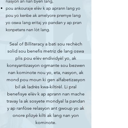
nasyon an nan byen lang,
pou ankouraje elèv k ap aprann lang yo
pou yo kenbe ak amelyore premye lang
yo oswa lang eritaj yo pandan y ap pran
konpetans nan lòt lang.
Seal of Billiteracy a bati sou rechèch
solid sou benefis metriz de lang oswa
plis pou elèv endividyèl yo, ak
konsyantizasyon ogmante sou bezwen
nan kominote nou yo, eta, nasyon, ak
mond pou moun ki gen alfabetizasyon
bil ak ladrès kwa-kiltirèl. Li pral
benefisye elèv k ap aprann nan mache
travay la ak sosyete mondyal la pandan
y ap ranfòse relasyon ant gwoup yo ak
onore plizyè kilti ak lang nan yon
kominote.