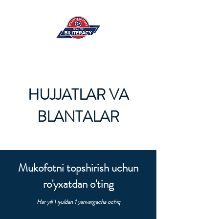
HUJJATLAR VA
BLANTALAR
Mukofotni topshirish uchun
ro'yxatdan o'ting
Har yili 1 iyuldan 1 yanvargacha ochiq