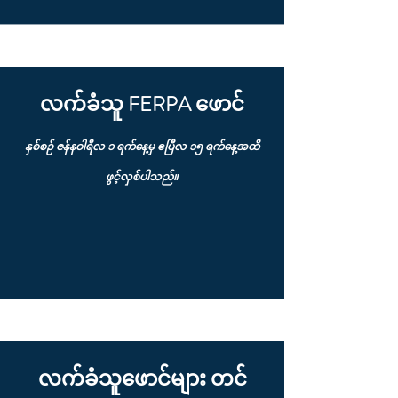
လက်ခံသူ FERPA ဖောင်
နှစ်စဉ် ဇန်နဝါရီလ ၁ ရက်နေ့မှ ဧပြီလ ၁၅ ရက်နေ့အထိ
ဖွင့်လှစ်ပါသည်။
လက်ခံသူဖောင်များ တင်