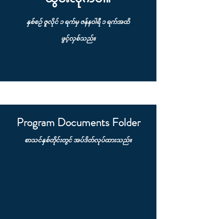
နှစ်စဉ် ဇူလိုင် ၁ ရက်မှ ဇန်နဝါရီ ၁ ရက်အထိ
ဖွင့်လှစ်သည်။
Program Documents Folder
စာသင်နှစ်တိုင်းတွင် အပ်ဒိတ်လုပ်ထားသည်။