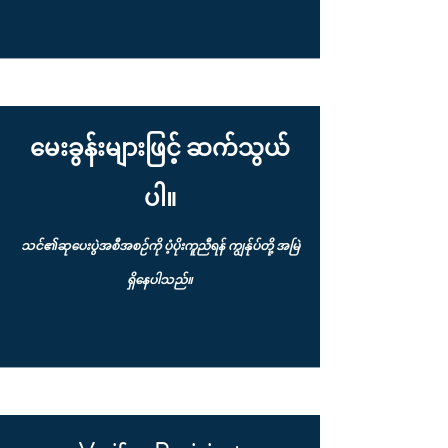
မေးခွန်းများဖြင့် ဆက်သွယ်
ပါ။
သင်၏ဆုပေးပွဲအစီအစဉ်ကို ပံ့ပိုးကူညီရန် ကျွန်ုပ်တို့ အမြဲ
ရှိနေပါသည်။