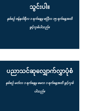
သွင်းပါ။
နှစ်စဉ် ဇန်နဝါရီလ ၁ ရက်နေ့မှ ဧပြီလ ၁၅ ရက်နေ့အထိ
ဖွင့်လှစ်ပါသည်။
ပညာသင်ဆုလျှောက်လွှာပုံစံ
နှစ်စဉ် မတ်လ ၁ ရက်နေ့မှ မေလ ၁ ရက်နေ့အထိ ဖွင့်လှစ်
ပါသည်။