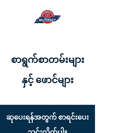
စာရွက်စာတမ်းများ
နှင့် ဖောင်များ
ဆုပေးရန်အတွက် စာရင်းပေး
သွင်းလိုက်ပါ။