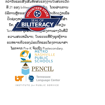
ກວ່ານັ້ນແລະສົ່ງເສີມທັກສະແຮງງານໃນສະຕະວັດ
ທີ 21 ຂອງ biliteracy ໃນທົ່ວລັດ. ໂດຍຜ່ານການ
ບໍລິການຫຼັກຂອງພວກເຮົາ, ພວກເຮົາເຮັດວຽກເພື່ອ
ປິດຊ່ອງຫວ່າງໃນການທົດສອບ, ການປູກຈິດສໍາ
ນຶກ, ແລະການສະຫນອງທຶນເພື່ອໃຫ້ນັກຮຽນ
Tennessee ທຸກຄົນເຂົ້າເຖິງໂຄງການລາງວັນທີ່ມີ
ຄວາມສະເຫມີພາບ, ໃນຂະນະທີ່ຍັງຊຸກຍູ້ການ
ຂະຫຍາຍຕົວຂອງມໍລະດົກແລະໂຄງການພາສາ
ໂລກຈາກ Pre-K ຈົນເຖິງ Postecondary.