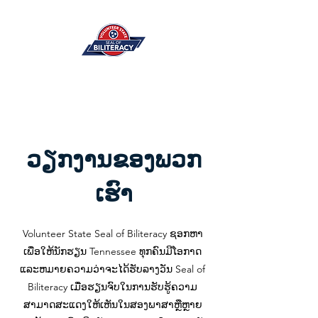
ວຽກງານຂອງພວກ
ເຮົາ
Volunteer State Seal of Biliteracy ຊອກຫາ
ເພື່ອໃຫ້ນັກຮຽນ Tennessee ທຸກຄົນມີໂອກາດ
ແລະຫມາຍຄວາມວ່າຈະໄດ້ຮັບລາງວັນ Seal of
Biliteracy ເມື່ອຮຽນຈົບໃນການຮັບຮູ້ຄວາມ
ສາມາດສະແດງໃຫ້ເຫັນໃນສອງພາສາຫຼືຫຼາຍ