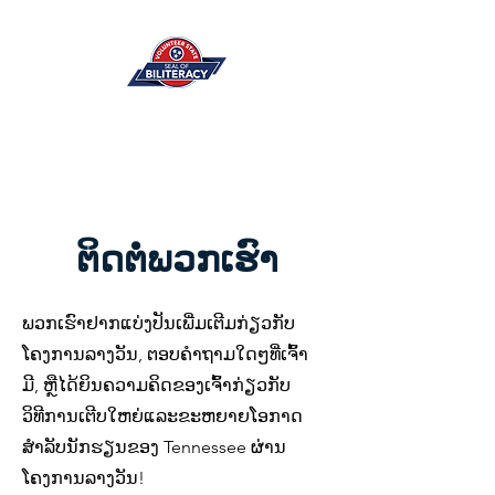
ຕິດ​ຕໍ່​ພວກ​ເຮົາ
ພວກເຮົາຢາກແບ່ງປັນເພີ່ມເຕີມກ່ຽວກັບ
ໂຄງການລາງວັນ, ຕອບຄໍາຖາມໃດໆທີ່ເຈົ້າ
ມີ, ຫຼືໄດ້ຍິນຄວາມຄິດຂອງເຈົ້າກ່ຽວກັບ
ວິທີການເຕີບໃຫຍ່ແລະຂະຫຍາຍໂອກາດ
ສໍາລັບນັກຮຽນຂອງ Tennessee ຜ່ານ
ໂຄງການລາງວັນ!