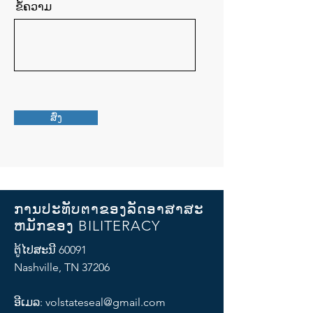
ຂໍ້ຄວາມ
ສົ່ງ
ການປະທັບຕາຂອງລັດອາສາສະ
ຫມັກຂອງ BILITERACY
ຕູ້ໄປສະນີ 60091
Nashville, TN 37206
ອີເມລ:
volstateseal@gmail.com