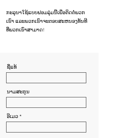
ກະລຸນາໃຊ້ແບບຟອມລຸ່ມນີ້ເພື່ອຕິດຕໍ່ພວກ
ເຮົາ ແລະພວກເຮົາຈະຕອບສະຫນອງທັນທີ
ທີ່ພວກເຮົາສາມາດ!
ຊື່​ແທ້
ນາມ​ສະ​ກຸນ
ອີເມວ