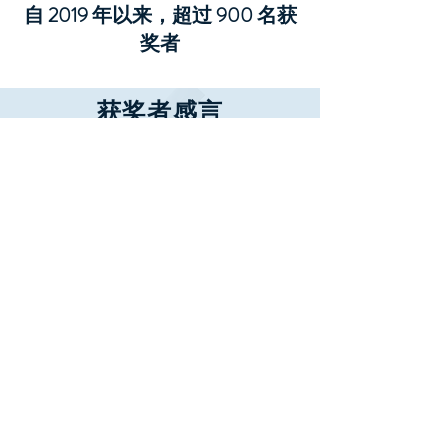
自 2019 年以来，超过 900 名获
奖者
获奖者感言
“双语印章给了我切实的证据，证明
我的第二语言对我的美国生活并不是
不利的，而是在学术界和劳动力中都
受到重视的优势。”
玛丽娜·Y。
两文收件人'16印章