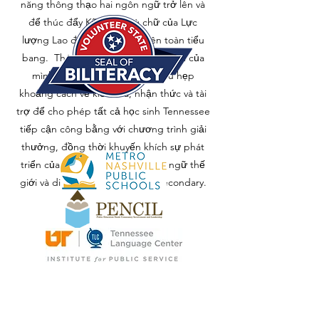
năng thông thạo hai ngôn ngữ trở lên và
để thúc đẩy Kỹ năng mù chữ của Lực
lượng Lao động Thế kỷ 21 trên toàn tiểu
bang. Thông qua các dịch vụ cốt lõi của
mình, chúng tôi làm việc để thu hẹp
khoảng cách về kiểm tra, nhận thức và tài
trợ để cho phép tất cả học sinh Tennessee
tiếp cận công bằng với chương trình giải
thưởng, đồng thời khuyến khích sự phát
triển của các chương trình ngôn ngữ thế
giới và di sản từ Pre-K đến Postecondary.