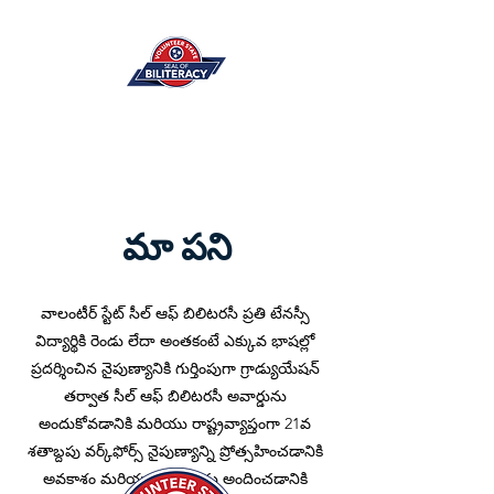
మా పని
వాలంటీర్ స్టేట్ సీల్ ఆఫ్ బిలిటరసీ ప్రతి టేనస్సీ
విద్యార్థికి రెండు లేదా అంతకంటే ఎక్కువ భాషల్లో
ప్రదర్శించిన నైపుణ్యానికి గుర్తింపుగా గ్రాడ్యుయేషన్
తర్వాత సీల్ ఆఫ్ బిలిటరసీ అవార్డును
అందుకోవడానికి మరియు రాష్ట్రవ్యాప్తంగా 21వ
శతాబ్దపు వర్క్‌ఫోర్స్ నైపుణ్యాన్ని ప్రోత్సహించడానికి
అవకాశం మరియు మార్గాలను అందించడానికి