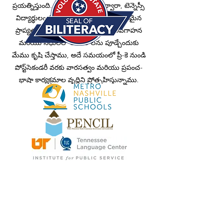
ప్రయత్నిస్తుంది. మా ప్రధాన సేవల ద్వారా, టెన్నెస్సీ
విద్యార్థులందరికీ అవార్డు ప్రోగ్రామ్‌కు సమానమైన
ప్రాప్యతను అనుమతించడానికి పరీక్ష, అవగాహన
మరియు నిధులలో అంతరాలను పూడ్చేందుకు
మేము కృషి చేస్తాము, అదే సమయంలో ప్రీ-కె నుండి
పోస్ట్‌సెకండరీ వరకు వారసత్వం మరియు ప్రపంచ-
భాషా కార్యక్రమాల వృద్ధిని ప్రోత్సహిస్తున్నాము.