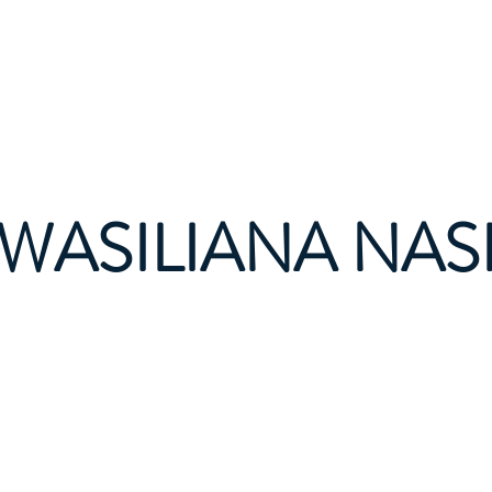
Tuzo
Tuzo
Kuhusu sisi
Nyaraka n
WASILIANA NAS