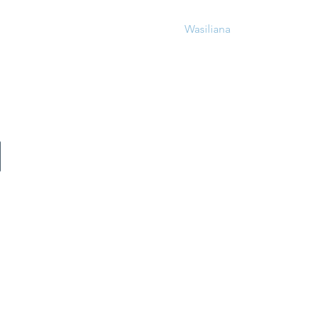
a Fomu
Kazi Yetu
Wasiliana
Wasiliana
I