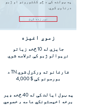
په ټولنه کې د څو کلتورونو او ژبو
درناوی کوي.
نور زده کړئ
زموږ اغیزه
جایزې له 10 څخه زیاتو
نړیوالو ژبو کې ترلاسه شوي
د TN فارغانو ته ورکړل شوي
بورسونو کې $ 4,000
په ټول ایالت کې له 40 څخه ډیر
برخه اخیستونکي عامه ، خصوصي