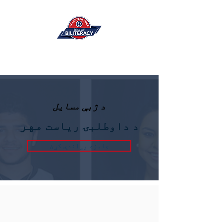
د ژبې مسایل
مهر
د داوطلبۍ ریاست
جایزه وړاندې کړئ