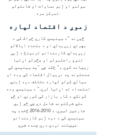
ټولنو او ژبو مساوات او شاملولو
تمرکز سره.
زموږ د اقتصاد لپاره
څیړنه "د ټینیسي کاري ځواک کې د
بهرني زیږیدلي او د متحده ایالاتو
زیږیدلي کارمندانو ترمینځ د ژبې
تنوع راجلبولو او هڅولو اړتیا
روښانه کوي ،" ځکه چې "په ټینیسي کې
صنعتونه په نړیوال اقتصاد کې وده او
سیالي کولو لپاره مختلف دوه ژبني
استعداد ته اړتیا لري." د ټینیسي وده
کونکي د کار بازار کې کورني او څو
ملي شرکتونه شامل دي چې څو ژبي
فارغین لټوي. د
2010-2016
څخه، په
ټینیسي کې د دوه ژبو کارمندانو
غوښتنه نږدې درې چنده شوې.