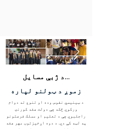
د ژبې مسایل...
زموږ د ټولنو لپاره
د ټینیسي نفوس وده او تنوع ته دوام
ورکوي ځکه چې دولت هغه کورنۍ
راجلبوي چې د تعلیم او مسلک فرصتونو
په لټه کې دي. د دوه اړخیزتوب مهر هغه