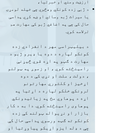
ارزښت ومني او خبرتیا،
د ژبې زده کونکي وهڅوي چې خپله لومړۍ
یا میراث ژبه وساتي او ښه کړي پداسې
حال کې چې په اضافي ژبو کې مهارت هم
ترلاسه کوي.
د بیلیټراسی مهر د انفرادي زده
کونکو لپاره د دوه یا ډیرو ژبو د
مهارت د ګټو په اړه قوي څیړنې
رامینځته کوي ، او زموږ په ټولنو
، دولت ، ملت او نړۍ کې د دوه
اړخیز او کلتوري مهارتونو
لرونکي خلکو لپاره د اړتیا په
اړه د پوهاوي مخ په زیاتیدونکي
پوهاوی رامینځته کوي. دا به د کار
بازار او نړیواله ټولنه کې زده
کونکو ته ګټه ورسوي پداسې حال کې
چې د ډله ایزو اړیکو پیاوړتیا او