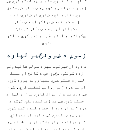
ژبني او کلتوري شتمنۍ په ګوته کوي چې
زموږ د دولت په کچه په ټولنو کې شتون
لري - کلیوالي، ښاري او ښاري- او د
زده کونکو، ښوونکو او د ټولنې
مشرانو لپاره د ټولنې ترمنځ
ښکیلتیا، ارتباط، او زده کړې مالتړ
کوي.
زموږ د ښوونځیو لپاره
د دوه اړخیزتوب مهر د ټولو شالیدونو
زده کونکي هڅوي چې د کالج او مسلک
لپاره چمتو شوي معیارونه پوره کړي
او په دوه ژبو روانی تعقیب کړي، کوم
چې دوی به د نړیوال کاري بازار لپاره
چمتو کړي چې په زیاتیدونکي توګه د
دوه ژبو او دوه اړخیزه کیدو تمه کوي.
موږ په ټینیسي کې د نړۍ او میراثي
ژبو وړاندیزونو ملاتړ او پراخولو په
لټه کې یو، زموږ په ایالت کې د ټولو