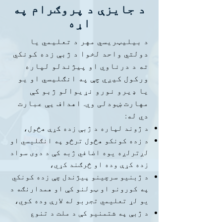
د جایزې د پروګرام په
اړه
د بیلیټریسي مهر د تعلیمي یا
دولتي واحد لخوا د ژبې زده کونکي
ته د درناوي او پیژندلو لپاره
ورکول کیږي چې په انګلیسي او یو
یا ډیرو نورو نړیوالو ژبو کې
مهارت ښودلی وي. اهداف یې عبارت
دي له:
د ژوند لپاره د ژبې زده کړې هڅول،
د زده کونکو هڅول ترڅو په انګلیسي او
لږترلږه یوه اضافي ژبه کې د دوی سواد
زده کړې وده او څرګند کړي،
د ژبنیو سرچینو پیژندل چې زده کونکي
په کورونو او ټولنو کې او همدارنګه د
یو لړ تعلیمي تجربو له لارې وده کوي،
د ژبې په شتمنیو کې د ملت د تنوع