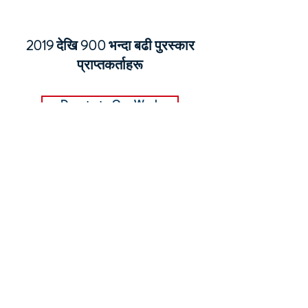
2019 देखि 900 भन्दा बढी पुरस्कार
प्राप्तकर्ताहरू
Donate to Our Work
पुरस्कार प्राप्तकर्ता प्रशंसापत्र
"बिलिटेरेसीको छापले मलाई मेरो दोस्रो भाषा
मेरो अमेरिकी जीवनको लागि हानि होइन, तर
शिक्षाविद् र कार्यबलमा मूल्यवान हुने फाइदा हो
भन्ने ठोस प्रमाण दिन्छ।"
मारिना वाई।
बिलिटेरेसी प्रापकको छाप '१६