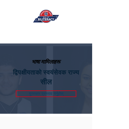
भाषा मामिलाहरू
द्विपक्षीयताको स्वयंसेवक राज्य
सील
पुरस्कार प्रस्ताव गर्नुहोस्