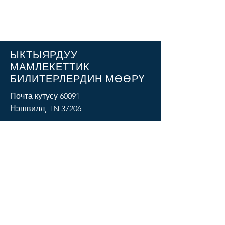
ЫКТЫЯРДУУ
МАМЛЕКЕТТИК
БИЛИТЕРЛЕРДИН МӨӨРҮ
Почта кутусу 60091
Нэшвилл, TN 37206
Почта:
volstateseal@gmail.com
Тел:
615.576.0339
СОЦИАЛДАР