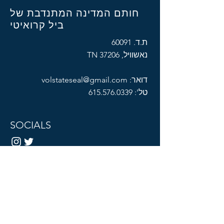
חותם המדינה המתנדבת של
ביל קרואיטי
ת.ד. 60091
נאשוויל, TN 37206
דואר:
volstateseal@gmail.com
טל':
615.576.0339
SOCIALS